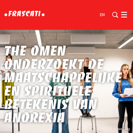
EN
Men
The Omen
onderzoekt de
maatschappelijke
en spirituele
betekenis van
anorexia
© Lina Selg