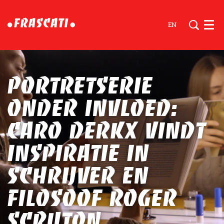
EN
Men
Portretserie
Onder Invloed:
Caro Derkx vindt
inspiratie in
schrijver en
filosoof Roger
Scruton