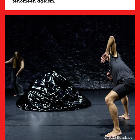
fenomeen ageism.
© Tale Hendnes