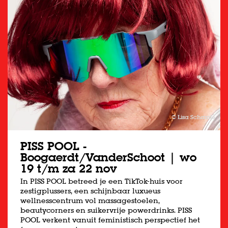
© Lisa Schamlé
PISS POOL -
Boogaerdt/VanderSchoot | wo
19 t/m za 22 nov
In PISS POOL betreed je een TikTok-huis voor
zestigplussers, een schijnbaar luxueus
wellnesscentrum vol massagestoelen,
beautycorners en suikervrije powerdrinks. PISS
POOL verkent vanuit feministisch perspectief het