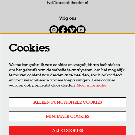
tvd@frascatitheater.nl
Volg ons
Cookies
Meld je aan voor de nieuwsbrief
We maken gebruik van cookies en vergelijkbare technieken
om het gebruik van de website te analyseren, om het mogelijk
AANMELDEN
te maken content van derden af te beelden, zoals ook video’s,
en voor verschillende andere toepassingen. Deze cookies
worden ook geplaatst door derden.
Meer informatie
Deze site wordt beschermd door reCAPTCHA, dataverwerking gebeurt in overeenstemming met de
Cloud Data
Processing Addendum
van Google.
ALLEEN FUNCTIONELE COOKIES
MINIMALE COOKIES
ALLE COOKIES