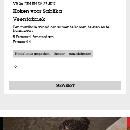
VR 26 JUN
EN
ZA 27 JUN
Koken voor Sablika
Veenfabriek
Een muzikale avond om samen te komen, te eten en te
herinneren.
Frascati, Amsterdam
Frascati 4
Nederlands gesproken
theater
muziektheater
GEWEEST
Overslaan