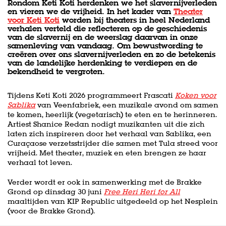
Rondom Keti Koti herdenken we het slavernijverleden
en vieren we de vrijheid. In het kader van
Theater
voor Keti Koti
worden bij theaters in heel Nederland
verhalen verteld die reflecteren op de geschiedenis
van de slavernij en de weerslag daarvan in onze
samenleving van vandaag. Om bewustwording te
creëren over ons slavernijverleden en zo de betekenis
van de landelijke herdenking te verdiepen en de
bekendheid te vergroten.
Tijdens Keti Koti 2026 programmeert Frascati
Koken voor
Sablika
van Veenfabriek, een muzikale avond om samen
te komen, heerlijk (vegetarisch) te eten en te herinneren.
Artiest Shanice Redan nodigt muzikanten uit die zich
laten zich inspireren door het verhaal van Sablika, een
Curaçaose verzetsstrijder die samen met Tula streed voor
vrijheid. Met theater, muziek en eten brengen ze haar
verhaal tot leven.
Verder wordt er ook in samenwerking met de Brakke
Grond op dinsdag 30 juni
Free Heri Heri for All
maaltijden van KIP Republic uitgedeeld op het Nesplein
(voor de Brakke Grond).