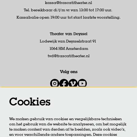
kassa@frascatitheater.nl
Tel. bereikbaar di t/m vr van 13:00 tot 17:00 uur.
Kassabalie open 19:00 uur tot start laatste voorstelling.
Theater van Deyssel
Lodewijk van Deysselstraat 91
1064 HM Amsterdam
tvd@frascatitheater.nl
Volg ons
Cookies
Meld je aan voor de nieuwsbrief
We maken gebruik van cookies en vergelijkbare technieken
om het gebruik van de website te analyseren, om het mogelijk
AANMELDEN
te maken content van derden af te beelden, zoals ook video’s,
en voor verschillende andere toepassingen. Deze cookies