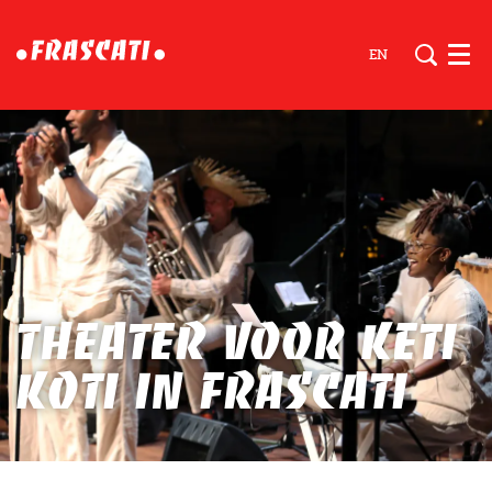
EN
Men
Theater voor Keti
Koti in Frascati