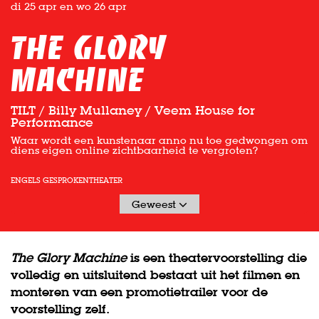
di 25 apr
en
wo 26 apr
The Glory
Machine
TILT / Billy Mullaney / Veem House for
Performance
Waar wordt een kunstenaar anno nu toe gedwongen om
diens eigen online zichtbaarheid te vergroten?
ENGELS GESPROKEN
THEATER
Geweest
The Glory Machine
is een theatervoorstelling die
volledig en uitsluitend bestaat uit het filmen en
monteren van een promotietrailer voor de
voorstelling zelf.