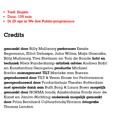
Taal: Engels
Duur: 105 min
Di 25 apr in
We Are Public-programma
Credits
gemaakt door
Billy Mullaney
performers
Esmée
Begemann, Elliot Dehaspe, Julia Wilms, Maja Grzeczka,
Billy Mullaney, Ylva Rietman en Tom de Ronde
licht en
techniek
Niels Runderkamp
artistiek advies
Andrea Božić
en Konstantina Georgelou
productie
Michael
Scerbo
management TILT
Marieke van Bueren
geproduceerd door
TILT & Veem House for Performance
gecoproduceerd door
Productiehuis Theater Rotterdam
met speciale dank aan
Ruth Borg & Laura Boser
mogelijk
gemaakt door
NORMA fonds, Amsterdams Fonds voor de
Kunst en Janivo Stichting
onderzoek mogelijk gemaakt
door
Prins Bernhard Cultuurfonds/Horizon
fotografie
Thomas Lenden