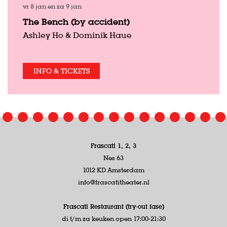
vr 8 jan
en
za 9 jan
The Bench (by accident)
Ashley Ho & Dominik Haue
INFO & TICKETS
Frascati 1, 2, 3
Nes 63
1012 KD Amsterdam
info@frascatitheater.nl
Frascati Restaurant (try-out fase)
di t/m za keuken open 17:00-21:30