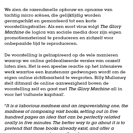
We zien de razendsnelle opbouw en opname van
tachtig micro scènes, die gelijktijdig worden
gerangschikt en gemonteerd tot een korte
voorstellingstrailer. Als een soort virus volgt
The Glory
Machine
de logica van sociale media door zijn eigen
promotiemateriaal te produceren en zichzelf voor
onbepaalde tijd te reproduceren.
De voorstelling is geïnspireerd op de vele manieren
waarop we online geïdealiseerde versies van onszelf
laten zien. Het is een speelse reactie op het intensieve
werk waartoe een kunstenaar gedwongen wordt om de
eigen online zichtbaarheid te vergroten. Billy Mullaney
stelt ditmaal de online aanwezigheid boven de
voorstelling zelf en gaat met
The Glory Machine
all in
voor het 'culturele kapitaal'.
“
It is a laborious madness and an impoverishing one, the
madness of composing vast books, setting out in five
hundred pages an idea that can be perfectly related
orally in five minutes. The better way to go about it is to
pretend that those books already exist, and offer a