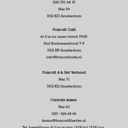
020-751 64 19
Nes 59
1012 KD Amsterdam
Frascati Café
di t/m za open vanaf 19:00
Sint Barberenstraat 7-9
1012 HP Amsterdam
info@frascaticafe.nl
Frascati 4 &
Het Verbond
Nes 71
1012 KD Amsterdam
Centrale kassa
Nes 63
020 - 626 68 66
kassa@frascatitheater.nl
Tel. bereikbaar di t/m vr van 13:00 tot 17:00 uur.