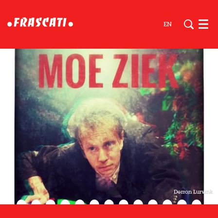
EN
Men
Derron Lurvink
Inzoomen