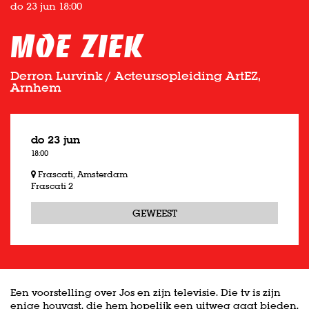
do 23 jun
18:00
Moe Ziek
Derron Lurvink / Acteursopleiding ArtEZ,
Arnhem
do 23 jun
18:00
Frascati, Amsterdam
Frascati 2
GEWEEST
Een voorstelling over Jos en zijn televisie. Die tv is zijn
enige houvast, die hem hopelijk een uitweg gaat bieden.