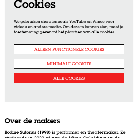
Cookies
Inzoomen
We gebruiken diensten zoals YouTube en Vimeo voor
video's en andere media. Om deze te kunnen zien, moet je
toestemming geven tot het plaatsen van alle cookies.
ALLEEN FUNCTIONELE COOKIES
MINIMALE COOKIES
ALLE COOKIES
Over de makers
Bodine Sutorius (1998)
is performer en theatermaker. Ze
studeerde in 2020 af aan de Mime Opleiding op de