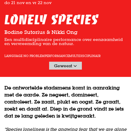
do 21 nov
en
vr 22 nov
Lonely Species
Bodine Sutorius & Nikki Ong
Een multidisciplinaire performance over eenzaamheid
en vervreemding van de natuur.
LANGUAGE NO PROBLEM
PERFORMANCE
MULTIDISCIPLINAIR
Geweest
De ontwortelde stadsmens komt in aanraking
met de aarde. Ze negeert, domineert,
controleert. Ze zaait, plukt en oogst. Ze graaft,
zoekt en daalt af. Diep in de grond vindt ze iets
dat ze lang geleden is kwijtgeraakt.
"Species loneliness is the gnawing fear that we are alone