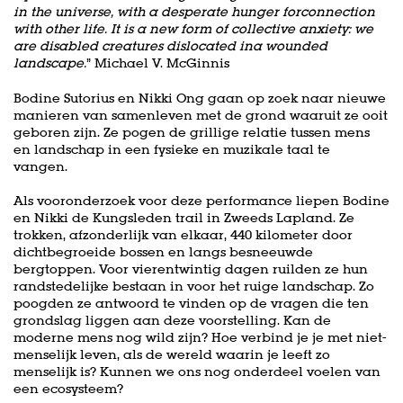
in the universe, with a desperate hunger forconnection
with other life. It is a new form of collective anxiety: we
are disabled creatures dislocated ina wounded
landscape.
” Michael V. McGinnis
Bodine Sutorius en Nikki Ong gaan op zoek naar nieuwe
manieren van samenleven met de grond waaruit ze ooit
geboren zijn. Ze pogen de grillige relatie tussen mens
en landschap in een fysieke en muzikale taal te
vangen.
Als vooronderzoek voor deze performance liepen Bodine
en Nikki de Kungsleden trail in Zweeds Lapland. Ze
trokken, afzonderlijk van elkaar, 440 kilometer door
dichtbegroeide bossen en langs besneeuwde
bergtoppen. Voor vierentwintig dagen ruilden ze hun
randstedelijke bestaan in voor het ruige landschap. Zo
poogden ze antwoord te vinden op de vragen die ten
grondslag liggen aan deze voorstelling. Kan de
moderne mens nog wild zijn? Hoe verbind je je met niet-
menselijk leven, als de wereld waarin je leeft zo
menselijk is? Kunnen we ons nog onderdeel voelen van
een ecosysteem?