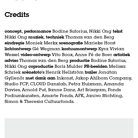
Credits
concept, performance
Bodine Sutorius, Nikki Ong
tekst
Nikki Ong
muziek, techniek
Thomas van den Berg
eindregie
Moniek Merkx
scenografie
Marieke Horst
lichtontwerp
Gé Wegman
kostuumontwerp
Kyra Vivian
Wessel
video-ontwerp
Vito Boox, Anne Fé de Boer
artistiek
advies
Thomas van den Berg
productie
Bodine Sutorius,
Nikki Ong
coproductie
Boris Mulder
PR-beelden
Melissa
Schriek
scènefoto's
Henrik Hellström
trailer
Jonatan
Gyllenör
met dank aan
Inkonst, Jakop Ahlbom Company,
Studio FCP, CLOUD Danslab, Petra Huisman, Amanda
Davies, Arnold Put, Sanne Danz, Art Srisayam, Fonds
Podiumkunsten, Amarte Fonds, AFK, Janivo Stichting,
Simon & Theresia Cultuurfonds.