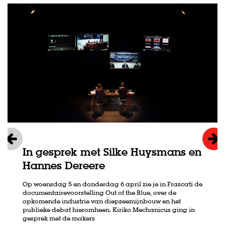
In gesprek met Silke Huysmans en
Hannes Dereere
Op woensdag 5 en donderdag 6 april zie je in Frascati de
documentairevoorstelling Out of the Blue, over de
opkomende industrie van diepzeemijnbouw en het
publieke debat hieromheen. Kiriko Mechanicus ging in
gesprek met de makers