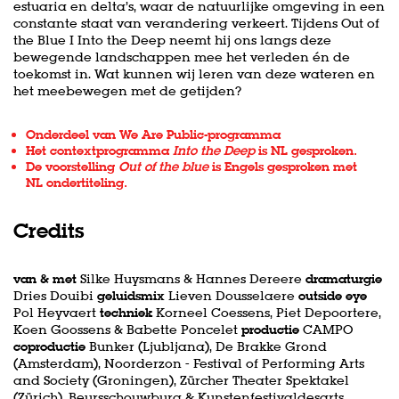
estuaria en delta’s, waar de natuurlijke omgeving in een
constante staat van verandering verkeert. Tijdens Out of
the Blue I Into the Deep neemt hij ons langs deze
bewegende landschappen mee het verleden én de
toekomst in. Wat kunnen wij leren van deze wateren en
het meebewegen met de getijden?
Onderdeel van
We Are Public-programma
Het contextprogramma
Into the Deep
is NL gesproken.
De voorstelling
Out of the blue
is Engels gesproken met
NL ondertiteling.
Credits
van & met
Silke Huysmans & Hannes Dereere
dramaturgie
Dries Douibi
geluidsmix
Lieven Dousselaere
outside eye
Pol Heyvaert
techniek
Korneel Coessens, Piet Depoortere,
Koen Goossens & Babette Poncelet
productie
CAMPO
coproductie
Bunker (Ljubljana), De Brakke Grond
(Amsterdam), Noorderzon - Festival of Performing Arts
and Society (Groningen), Zürcher Theater Spektakel
(Zürich), Beursschouwburg & Kunstenfestivaldesarts