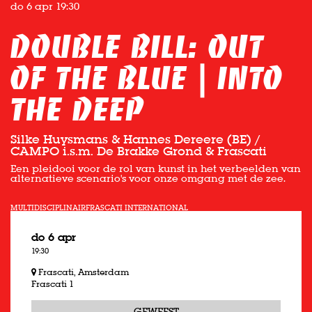
do 6 apr
19:30
Double bill: Out
of the Blue | Into
The Deep
Silke Huysmans & Hannes Dereere (BE) /
CAMPO i.s.m. De Brakke Grond & Frascati
Een pleidooi voor de rol van kunst in het verbeelden van
alternatieve scenario's voor onze omgang met de zee.
MULTIDISCIPLINAIR
FRASCATI INTERNATIONAL
do 6 apr
19:30
Frascati, Amsterdam
Frascati 1
GEWEEST