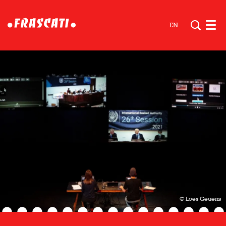
EN
Men
© Loes Geuens