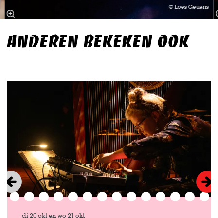
© Loes Geuens
ANDEREN BEKEKEN OOK
Overslaan
di 20 okt
en
wo 21 okt