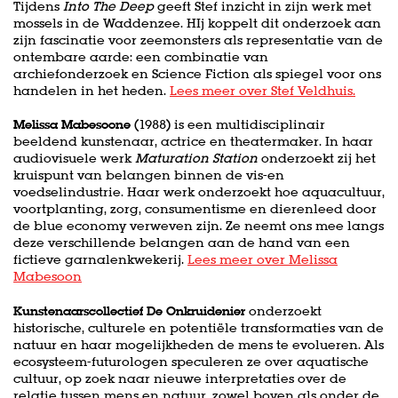
Tijdens
Into The Deep
geeft Stef inzicht in zijn werk met
mossels in de Waddenzee. HIj koppelt dit onderzoek aan
zijn fascinatie voor zeemonsters als representatie van de
ontembare aarde: een combinatie van
archiefonderzoek en Science Fiction als spiegel voor ons
handelen in het heden.
Lees meer over Stef Veldhuis.
Melissa Mabesoone
(1988) is een multidisciplinair
beeldend kunstenaar, actrice en theatermaker. In haar
audiovisuele werk
Maturation Station
onderzoekt zij het
kruispunt van belangen binnen de vis-en
voedselindustrie. Haar werk onderzoekt hoe aquacultuur,
voortplanting, zorg, consumentisme en dierenleed door
de blue economy verweven zijn. Ze neemt ons mee langs
deze verschillende belangen aan de hand van een
fictieve garnalenkwekerij.
Lees meer over Melissa
Mabesoon
Kunstenaarscollectief De Onkruidenier
onderzoekt
historische, culturele en potentiële transformaties van de
natuur en haar mogelijkheden de mens te evolueren. Als
ecosysteem-futurologen speculeren ze over aquatische
cultuur, op zoek naar nieuwe interpretaties over de
relatie tussen mens en natuur, zowel boven als onder de