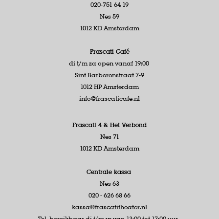
020-751 64 19
Nes 59
1012 KD Amsterdam
Frascati Café
di t/m za open vanaf 19:00
Sint Barberenstraat 7-9
1012 HP Amsterdam
info@frascaticafe.nl
Frascati 4 &
Het Verbond
Nes 71
1012 KD Amsterdam
Centrale kassa
Nes 63
020 - 626 68 66
kassa@frascatitheater.nl
Tel. bereikbaar di t/m vr van 13:00 tot 17:00 uur.