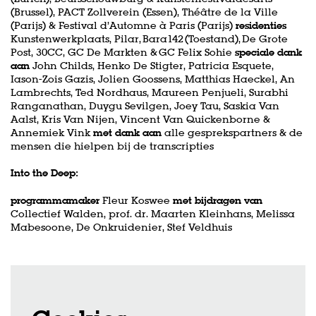
(Brussel), PACT Zollverein (Essen), Théâtre de la Ville
(Parijs) & Festival d’Automne à Paris (Parijs)
residenties
Kunstenwerkplaats, Pilar, Bara142 (Toestand), De Grote
Post, 30CC, GC De Markten & GC Felix Sohie
speciale dank
aan
John Childs, Henko De Stigter, Patricia Esquete,
Iason-Zois Gazis, Jolien Goossens, Matthias Haeckel, An
Lambrechts, Ted Nordhaus, Maureen Penjueli, Surabhi
Ranganathan, Duygu Sevilgen, Joey Tau, Saskia Van
Aalst, Kris Van Nijen, Vincent Van Quickenborne &
Annemiek Vink
met dank aan
alle gesprekspartners & de
mensen die hielpen bij de transcripties
Into the Deep:
programmamaker
Fleur Koswee
met bijdragen van
Collectief Walden, prof. dr. Maarten Kleinhans, Melissa
Mabesoone, De Onkruidenier, Stef Veldhuis