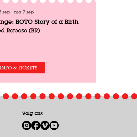
5 sep
-
ma 7 sep
inge: BOTO Story of a Birth
ed Raposo (BR)
INFO & TICKETS
Volg ons
1