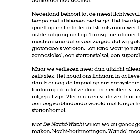
Nederland behoort tot de meest lichtvervui
tempo met uitsterven bedreigd. Het treurig
groeit op met minder duisternis maar weet
achteruitgang niet op. Transgenerationee
mechanisme dat ervoor zorgde dat wij gele
grotendeels verloren. Een land waar je na
zonnestelsel, een sterrenstelsel, een supercl
Maar we verliezen meer dan uitzicht allee
zelfs ziek. Het houdt ons lichaam in actiev
dan is er nog de impact op ons ecosysteem
lantaarnpalen tot ze dood neervallen, verwa
uitgeput zijn. Vleermuizen verliezen terre
een oogverblindende wereld niet langer 
sterrenhemel.
Met
De Nacht-Wacht
willen we dit geheug
maken. Nacht-herinneringen. Wandel mee e