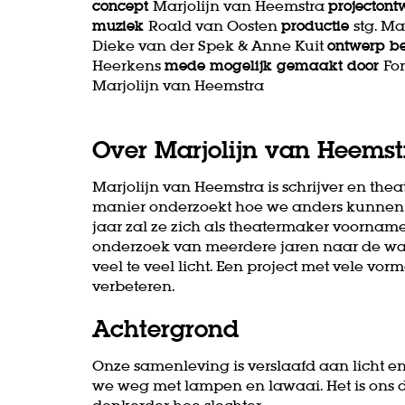
concept
Marjolijn van Heemstra
projectont
m
uziek
Roald van Oosten
productie
stg. M
Dieke van der Spek & Anne Kuit
ontwerp b
Heerkens
mede mogelijk gemaakt door
Fo
Marjolijn van Heemstra
Over Marjolijn van Heemst
Marjolijn van Heemstra is schrijver en the
manier onderzoekt hoe we anders kunnen 
jaar zal ze zich als theatermaker voorna
onderzoek van meerdere jaren naar de waa
veel te veel licht. Een project met vele vo
verbeteren.
Achtergrond
Onze samenleving is verslaafd aan licht en s
we weg met lampen en lawaai. Het is ons d
men
donkerder hoe slechter.