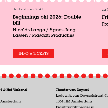
do 1 okt
-
za 3 okt
za 
Beginnings okt 2026: Double
Fr
bill
Fr
Nicolás Lange / Agnes Jung
Lassen / Frascati Producties
INFO & TICKETS
 4 &
Het Verbond
Theater van Deyssel
Lodewijk van Deysselstraat 9
D Amsterdam
1064 HM Amsterdam
tvd@frascatitheater.nl