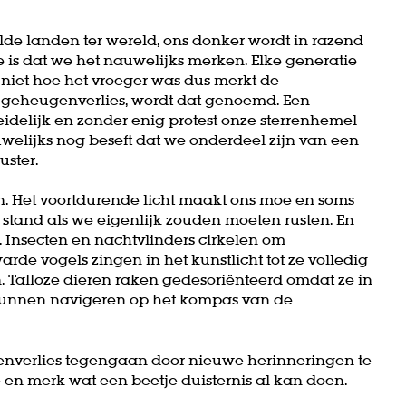
lde landen ter wereld, ons donker wordt in razend
e is dat we het nauwelijks merken. Elke generatie
 niet hoe het vroeger was dus merkt de
l geheugenverlies, wordt dat genoemd. Een
idelijk en zonder enig protest onze sterrenhemel
uwelijks nog beseft dat we onderdeel zijn van een
uster.
n. Het voortdurende licht maakt ons moe en soms
e stand als we eigenlijk zouden moeten rusten. En
. Insecten en nachtvlinders cirkelen om
rde vogels zingen in het kunstlicht tot ze volledig
in. Talloze dieren raken gedesoriënteerd omdat ze in
kunnen navigeren op het kompas van de
enverlies tegengaan door nieuwe herinneringen te
n merk wat een beetje duisternis al kan doen.