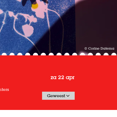
© Corine Datema
za 22 apr
ters
Geweest