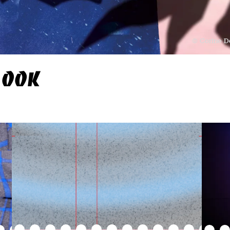
© Corine 
 OOK