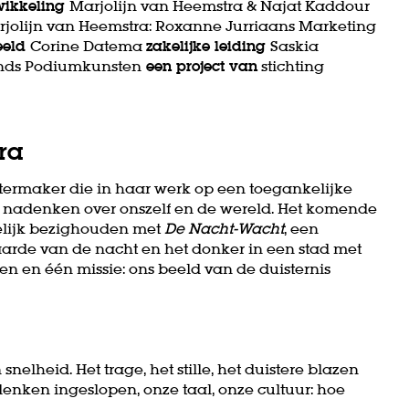
wikkeling
Marjolijn van Heemstra & Najat Kaddour
arjolijn van Heemstra: Roxanne Jurriaans Marketing
eeld
Corine Datema
zakelijke leiding
Saskia
nds Podiumkunsten
een project van
stichting
ra
atermaker die in haar werk op een toegankelijke
nadenken over onszelf en de wereld. Het komende
melijk bezighouden met
De Nacht-Wacht
, een
rde van de nacht en het donker in een stad met
rmen en één missie: ons beeld van de duisternis
nelheid. Het trage, het stille, het duistere blazen
enken ingeslopen, onze taal, onze cultuur: hoe
Inzoomen