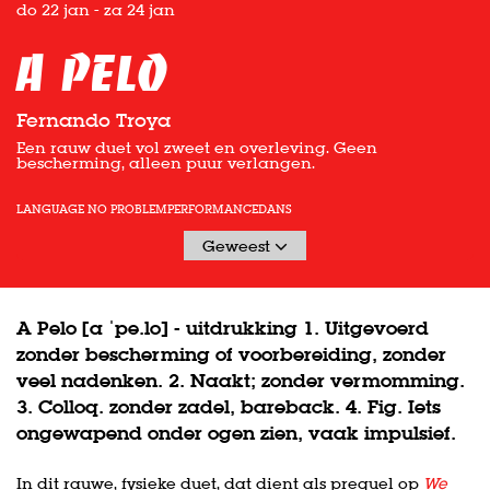
do 22 jan
-
za 24 jan
A PELO
Fernando Troya
Een rauw duet vol zweet en overleving. Geen
bescherming, alleen puur verlangen.
LANGUAGE NO PROBLEM
PERFORMANCE
DANS
Geweest
A Pelo [a ˈpe.lo] - uitdrukking 1. Uitgevoerd
zonder bescherming of voorbereiding, zonder
veel nadenken. 2. Naakt; zonder vermomming.
3. Colloq. zonder zadel, bareback. 4. Fig. Iets
ongewapend onder ogen zien, vaak impulsief.
In dit rauwe, fysieke duet, dat dient als prequel op
We