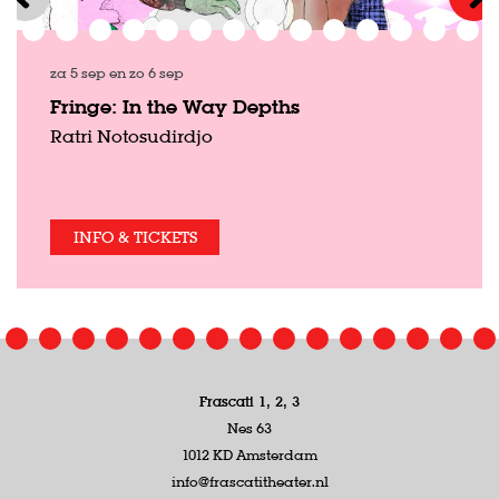
za 5 sep
en
zo 6 sep
Fringe: In the Way Depths
Ratri Notosudirdjo
INFO & TICKETS
Frascati 1, 2, 3
Nes 63
1012 KD Amsterdam
info@frascatitheater.nl