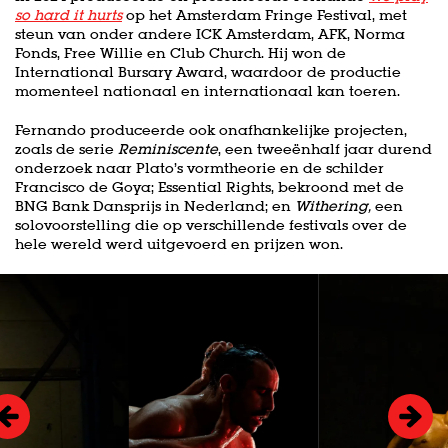
so hard it hurts
op het Amsterdam Fringe Festival, met
steun van onder andere ICK Amsterdam, AFK, Norma
Fonds, Free Willie en Club Church. Hij won de
International Bursary Award, waardoor de productie
momenteel nationaal en internationaal kan toeren.
Fernando produceerde ook onafhankelijke projecten,
zoals de serie
Reminiscente
, een tweeënhalf jaar durend
onderzoek naar Plato’s vormtheorie en de schilder
Francisco de Goya; Essential Rights, bekroond met de
BNG Bank Dansprijs in Nederland; en
Withering,
een
solovoorstelling die op verschillende festivals over de
hele wereld werd uitgevoerd en prijzen won.
Overslaan