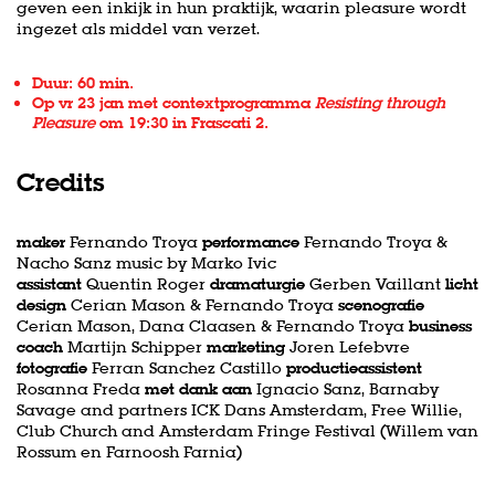
geven een inkijk in hun praktijk, waarin pleasure wordt
ingezet als middel van verzet.
Duur: 60 min.
Op vr 23 jan met contextprogramma
Resisting through
Pleasure
om 19:30 in Frascati 2.
Credits
maker
Fernando Troya
performance
Fernando Troya &
Nacho Sanz music by Marko Ivic
assistant
Quentin Roger
dramaturgie
Gerben Vaillant
licht
design
Cerian Mason & Fernando Troya
scenografie
Cerian Mason, Dana Claasen & Fernando Troya
business
coach
Martijn Schipper
marketing
Joren Lefebvre
fotografie
Ferran Sanchez Castillo
productieassistent
Rosanna Freda
met dank aan
Ignacio Sanz, Barnaby
Savage and partners ICK Dans Amsterdam, Free Willie,
Club Church and Amsterdam Fringe Festival (Willem van
Rossum en Farnoosh Farnia)