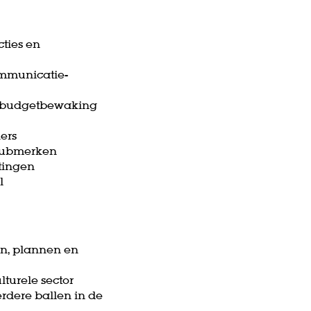
ties en
ommunicatie-
g, budgetbewaking
ers
 submerken
tingen
el
en, plannen en
lturele sector
erdere ballen in de