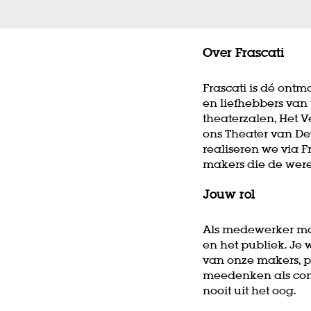
Over Frascati
Frascati is dé ont
en liefhebbers van
theaterzalen, Het V
ons Theater van De
realiseren we via F
makers die de wer
Jouw rol
Als medewerker mar
en het publiek. J
van onze makers, p
meedenken als concr
nooit uit het oog.