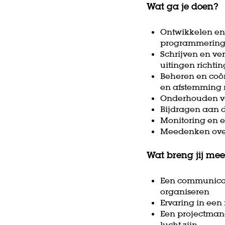
Wat ga je doen?
Ontwikkelen en
programmerin
Schrijven en ve
uitingen richtin
Beheren en coö
en afstemming m
Onderhouden van
Bijdragen aan d
Monitoring en 
Meedenken over 
Wat breng jij me
Een communicati
organiseren
Ervaring in een 
Een projectmanag
lucht zijn