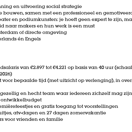
ning en uitvoering social strategie
te bouwen, samen met een professioneel en gemotiveer
heater en podiumkunsten: je hoeft geen expert te zijn, m
id naar makers en hun werk is een must
sterdam of directe omgeving
erlands én Engels
salaris van €2.897 tot €4.221 op basis van 40 uur (schaa
2026)
 voor bepaalde tijd (met uitzicht op verlenging), in overl
 gezellig en hecht team waar iedereen zichzelf mag zij
l ontwikkelbudget
mièrefeestjes en gratis toegang tot voorstellingen
uitjes, atv-dagen en 27 dagen zomervakantie
rs voor vrienden en familie
Zoom
in