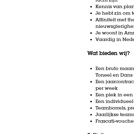
Kennis van plan
Je hebt zin om 
Affiniteit met t
nieuwsgierighe
Je woont in Am
Vaardig in Ned
Wat bieden wij?
Een bruto maand
Toneel en Dans 
Een jaarcontract
per week
Een plek in een
Een individuee
Teamborrels, pre
Jaarlijkse team
Frascati-vouche
Zoom
in