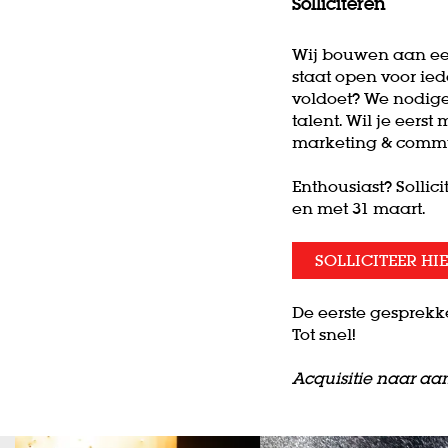
Solliciteren
Wij bouwen aan een
staat open voor ied
voldoet? We nodigen
talent. Wil je eers
marketing & commu
Enthousiast? Sollici
en met 31 maart.
SOLLICITEER HI
De eerste gesprekke
Tot snel!
Acquisitie naar aan
Skip