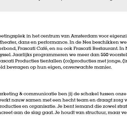
moetingsplek in het centrum van Amsterdam voor eigenz
 theater, dans en performance. In de Nes beschikken we 
erbond, Frascati Café, en nu ook Frascati Restaurant. In
yssel. Jaarlijks programmeren we meer dan 550 voorste
rascati Producties tientallen (co)producties met jonge, (
eld bevragen op hun eigen, onverwachte manier.
keting & communicatie ben jij de schakel tussen onze 
e werkt nauw samen met een hecht team en draagt zorg
roducties en organisatie. Je bent iemand die zowel stra
eet aan de slag gaat. Je houdt van structuur, maar verli