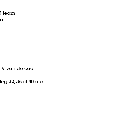
d team
aar
l V van de cao
eg 32, 36 of 40 uur
n
Z
in