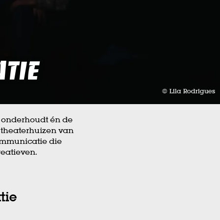
tie
© Lila Rodrigues
s onderhoudt én de
theaterhuizen van
ommunicatie die
reatieven.
tie