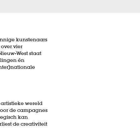
innige kunstenaars
over vier
 Nieuw-West staat
llingen én
inter)nationale
artistieke wereld
 voor de campagnes
tegisch kan
est de creativiteit