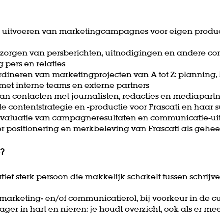
 uitvoeren van marketingcampagnes voor eigen produc
g
rzorgen van persberichten, uitnodigingen en andere c
g pers en relaties
rdineren van marketingprojecten van A tot Z: plannin
et interne teams en externe partners
 contacten met journalisten, redacties en mediapartn
e contentstrategie en -productie voor Frascati en haar
evaluatie van campagneresultaten en communicatie-ui
positionering en merkbeleving van Frascati als gehe
e?
ef sterk persoon die makkelijk schakelt tussen schrijv
marketing- en/of communicatierol, bij voorkeur in de cu
er in hart en nieren: je houdt overzicht, ook als er me