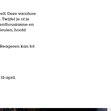
elt. Deze vacature
wijfel je of je
t, enthousiasme en
Meulen, hoofd
. Reageren kan tot
15 april.