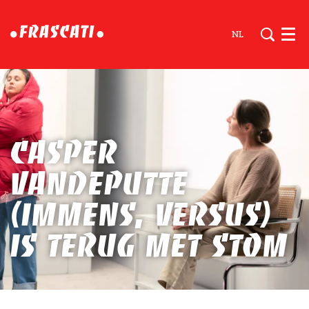
NL
Men
Casper
Vandeputte
(Immens, Versus)
is terug met STOM