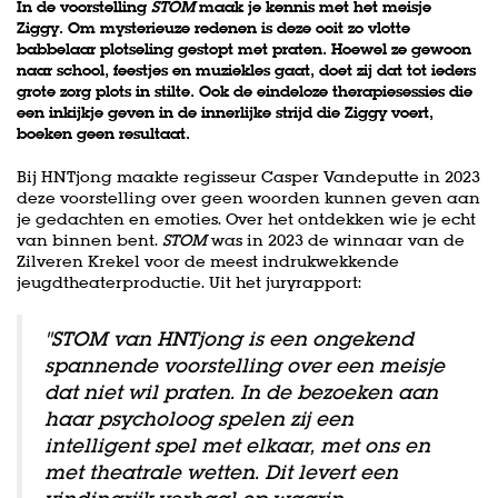
In de voorstelling
STOM
maak je kennis met het meisje
Ziggy. Om mysterieuze redenen is deze ooit zo vlotte
babbelaar plotseling gestopt met praten. Hoewel ze gewoon
naar school, feestjes en muziekles gaat, doet zij dat tot ieders
grote zorg plots in stilte. Ook de eindeloze therapiesessies die
een inkijkje geven in de innerlijke strijd die Ziggy voert,
boeken geen resultaat.
Bij HNTjong maakte regisseur Casper Vandeputte in 2023
deze voorstelling over geen woorden kunnen geven aan
je gedachten en emoties. Over het ontdekken wie je echt
van binnen bent.
STOM
was in 2023 de winnaar van de
Zilveren Krekel voor de meest indrukwekkende
jeugdtheaterproductie. Uit het juryrapport:
"STOM van HNTjong is een ongekend
spannende voorstelling over een meisje
dat niet wil praten. In de bezoeken aan
haar psycholoog spelen zij een
intelligent spel met elkaar, met ons en
met theatrale wetten. Dit levert een