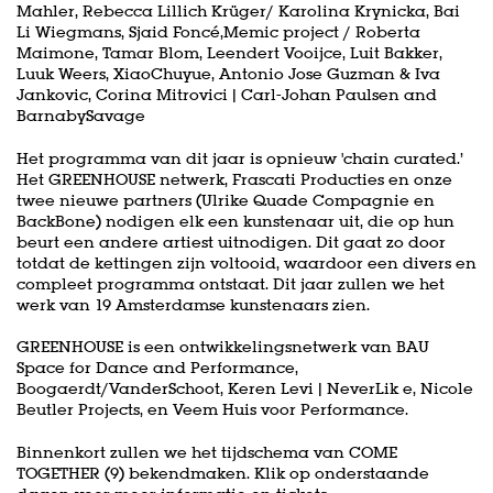
Mahler, Rebecca Lillich Krüger/ Karolina Krynicka, Bai
Li Wiegmans, Sjaid Foncé,Memic project / Roberta
Maimone, Tamar Blom, Leendert Vooijce, Luit Bakker,
Luuk Weers, XiaoChuyue, Antonio Jose Guzman & Iva
Jankovic, Corina Mitrovici | Carl-Johan Paulsen and
BarnabySavage
Het programma van dit jaar is opnieuw 'chain curated.’
Het GREENHOUSE netwerk, Frascati Producties en onze
twee nieuwe partners (Ulrike Quade Compagnie en
BackBone) nodigen elk een kunstenaar uit, die op hun
beurt een andere artiest uitnodigen. Dit gaat zo door
totdat de kettingen zijn voltooid, waardoor een divers en
compleet programma ontstaat. Dit jaar zullen we het
werk van 19 Amsterdamse kunstenaars zien.
GREENHOUSE is een ontwikkelingsnetwerk van BAU
Space for Dance and Performance,
Boogaerdt/VanderSchoot, Keren Levi | NeverLik e, Nicole
Beutler Projects, en Veem Huis voor Performance.
Binnenkort zullen we het tijdschema van COME
TOGETHER (9) bekendmaken. Klik op onderstaande