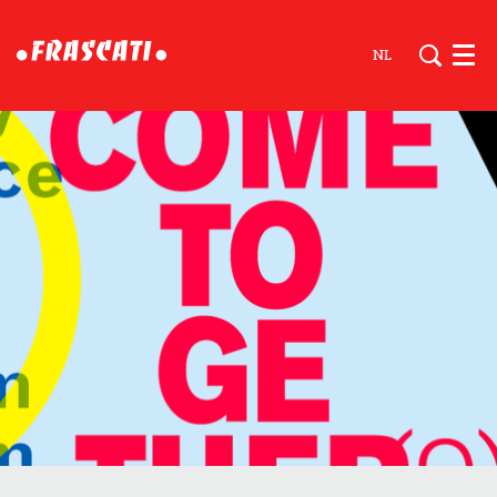
NL
Men