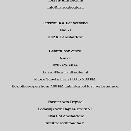
1012 HP Amsterdam
info@frascaticafe.nl
Frascati 4 &
Het Verbond
Nes 71
1012 KD Amsterdam
Central box office
Nes 63
020 - 626 68 66
kassa@frascatitheater.nl
Phone Tue–Fri from 1:00 to 5:00 PM.
Box office open from 7:00 PM until start of last performance.
Theater van Deyssel
Lodewijk van Deysselstraat 91
1064 HM Amsterdam
tvd@frascatitheater.nl