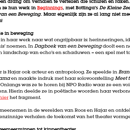
 een drang om verhalen te vertellen die schuren én raken
n ze hun werk in
Beginnings
, met Bottinga’s
De Kleine Z
an een Beweging
. Maar eigenlijk zijn ze al lang niet me
!
ie in beweging
in haar werk naar wat ongrijpbaar is: herinneringen, id
uis’ noemen. In
Dagboek van een beweging
doolt een 
 landschap van echo’s en schaduwen – een spel met ta
 is Hajar ook acteur en antropoloog. Ze speelde in
Bran
lama
en maakte indruk met haar solovoorstelling
Meet 
Onlangs was ze te horen bij NPO Radio waar ze een voi
ns. Hierin deelde ze in poëtische woorden haar verbo
hier
het fragment.
e meenemen in de werelden van Roos en Hajar en ontdek
genzinnige verhalen de toekomst van het theater vormg
 zeemeerminnen tot kippentheater