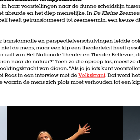
t in haar voorstellingen naar de dunne scheidslijn tuss
t absurde en het diep menselijke. In
De Kleine Zeemee
elf heeft getransformeerd tot zeemeermin, een keuze di
r transformatie en perspectiefverschuivingen leidde ook
n niet de mens, maar een kip een theatertekst heeft ges
n call van Het Nationale Theater en Theater Bellevue, d
eren naar de natuur?’’ Toen ze die oproep las, moest z
eeldingskracht van dieren. "Als je je iets kunt voorstelle
ei Roos in een interview met de
Volkskrant
. Dat werd het
e waarin de mens zich plots moet verhouden tot een kip 