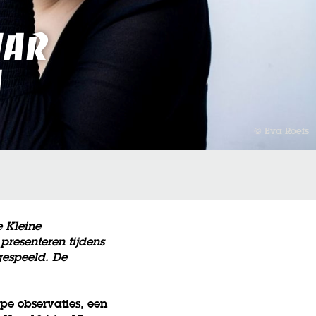
jar
a
© Eva Roefs
 Kleine
presenteren tijdens
gespeeld. De
pe observaties, een