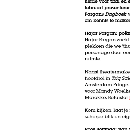
liefde voor taal en
februari presentere
Fargans
Dagboek v
om kennis te maken
Hajar Fargan: poëz
Hajar Fargan zoekt 
plekken die we ‘th
personage door een
ruimte.
Naast theatermaker
hoofdrol in
Triq Sa
Amsterdam Fringe. 
voor Mandy Woelke
Marokko. Beluister
Kom kijken, laat j
scherpe blik en ei
Roos Bottinga: van