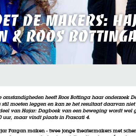
et de makers: Ha
n & Roos Botting
e omstandigheden heeft Roos Bottinga haar onderzoek De
til moeten leggen en kan ze het resultaat daarvan niet 
t deel van Hajar: Dagboek van een beweging wordt wel 
0 uur, maar vindt plaats in Frascati 4.
ajar Fargan maken - twee jonge theatermakers met scher