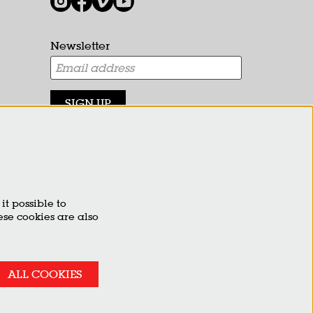
Newsletter
SIGN UP
This site is protected by reCAPTCHA, data processing occurs in
accordance with the
Cloud Data Processing Addendum
of
Google.
it possible to
ese cookies are also
ALL COOKIES