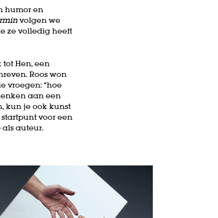
en humor en
rmin
volgen we
e ze volledig heeft
 tot Hen, een
chreven. Roos won
ie vroegen: “hoe
e denken aan een
n, kun je ook kunst
 startpunt voor een
als auteur.