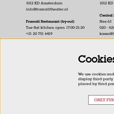
1012 KD Amsterdam
1012 K
info@frascatitheater.nl
Central 
Frascati Restaurant (try-out)
Nes 63
Tue-Sat kitchen open 17:00-21:30
020 - 62
+31 20 751 6419
kassa@f
Nes 59
Phone T
1012 KD Amsterdam
Box off
start of
Cookie
Frascati Café
Tue till Sat open from 19:00
Sint Barberenstraat 7-9
We use cookies and 
1012 HP Amsterdam
display third-party
info@frascaticafe.nl
placed by third par
ONLY FU