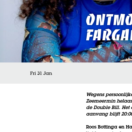
Ontmo
Farga
Fri 31 Jan
Wegens persoonlijk
Zeemeermin helaas s
de Double Bill. He
aanvang blijft 20:0
Roos Bottinga en H