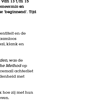
. Van 13 t/m 15
eemeermin
en
er ‘beginnend’. Tijd
entiteit en de
naamloos
al, klank en
den
, was de
the Method
op
cemail achterliet
ndenheid met
 hoe zij met hun
even.