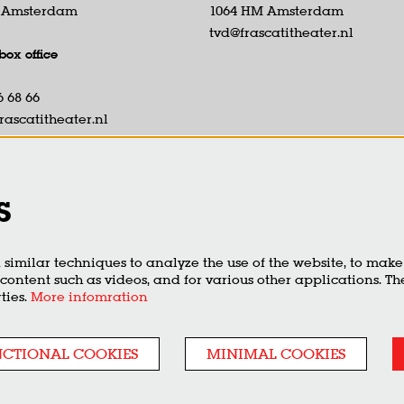
D Amsterdam
1064 HM Amsterdam
tvd@frascatitheater.nl
box office
6 68 66
rascatitheater.nl
ue–Fri from 1:00 to 5:00 PM.
ice open from 7:00 PM until
 last performance.
s
similar techniques to analyze the use of the website, to make 
 content such as videos, and for various other applications. Th
ties.
More infomration
NCTIONAL COOKIES
MINIMAL COOKIES