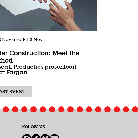
2 Nov
and
Fri 3 Nov
er Construction: Meet the
thod
scati Producties presenteert:
ar Fargan
AST EVENT
Follow us
1