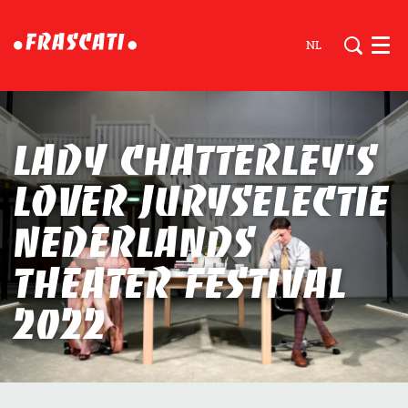
NL
Men
Lady Chatterley’s
Lover juryselectie
Nederlands
Theater Festival
2022