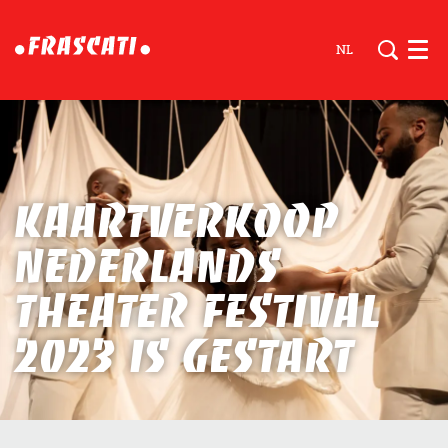
NL
Men
Kaartverkoop
Nederlands
Theater Festival
2023 is gestart