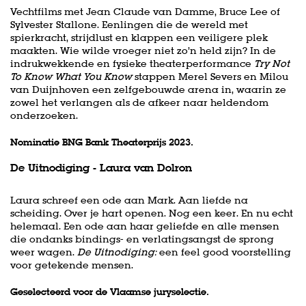
Vechtfilms met Jean Claude van Damme, Bruce Lee of
Sylvester Stallone. Eenlingen die de wereld met
spierkracht, strijdlust en klappen een veiligere plek
maakten. Wie wilde vroeger niet zo’n held zijn? In de
indrukwekkende en fysieke theaterperformance
Try Not
To Know What You Know
stappen Merel Severs en Milou
van Duijnhoven een zelfgebouwde arena in, waarin ze
zowel het verlangen als de afkeer naar heldendom
onderzoeken.
Nominatie BNG Bank Theaterprijs 2023.
De Uitnodiging - Laura van Dolron
Laura schreef een ode aan Mark. Aan liefde na
scheiding. Over je hart openen. Nog een keer. En nu echt
helemaal. Een ode aan haar geliefde en alle mensen
die ondanks bindings- en verlatingsangst de sprong
weer wagen.
De Uitnodiging:
een feel good voorstelling
voor getekende mensen.
Geselecteerd voor de Vlaamse juryselectie.