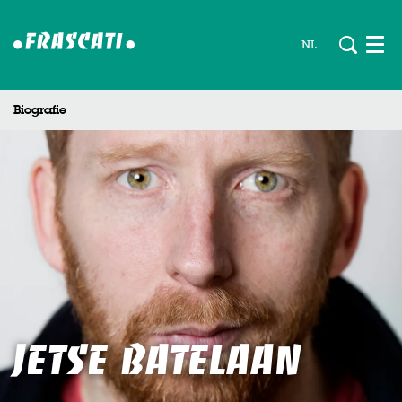
NL
Men
Biografie
Jetse Batelaan