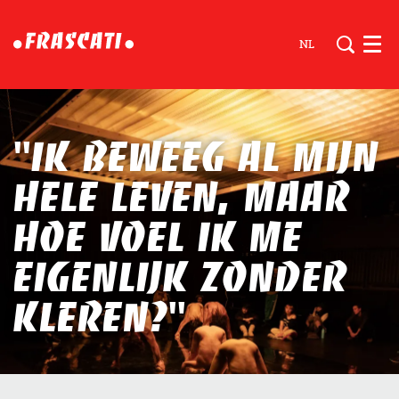
NL
Men
''Ik beweeg al mijn
hele leven, maar
hoe voel ik me
eigenlijk zonder
kleren?''