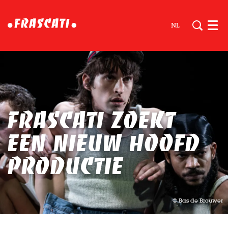
NL
Men
Frascati zoekt
een nieuw Hoofd
Productie
© Bas de Brouwer