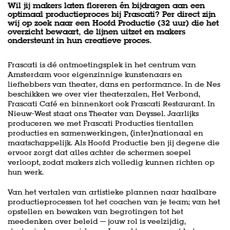
Wil jij makers laten floreren én bijdragen aan een
optimaal productieproces bij Frascati? Per direct zijn
wij op zoek naar een Hoofd Productie (32 uur) die het
overzicht bewaart, de lijnen uitzet en makers
ondersteunt in hun creatieve proces.
Frascati is dé ontmoetingsplek in het centrum van
Amsterdam voor eigenzinnige kunstenaars en
liefhebbers van theater, dans en performance. In de Nes
beschikken we over vier theaterzalen, Het Verbond,
Frascati Café en binnenkort ook Frascati Restaurant. In
Nieuw-West staat ons Theater van Deyssel. Jaarlijks
produceren we met Frascati Producties tientallen
producties en samenwerkingen, (inter)nationaal en
maatschappelijk. Als Hoofd Productie ben jij degene die
ervoor zorgt dat alles achter de schermen soepel
verloopt, zodat makers zich volledig kunnen richten op
hun werk.
Van het vertalen van artistieke plannen naar haalbare
productieprocessen tot het coachen van je team; van het
opstellen en bewaken van begrotingen tot het
meedenken over beleid — jouw rol is veelzijdig,