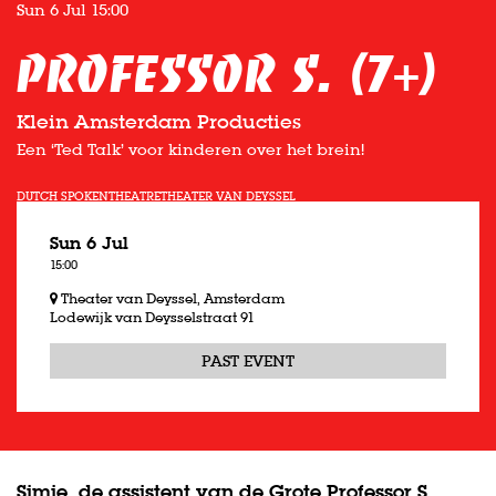
Sun 6 Jul
15:00
Professor S. (7+)
Klein Amsterdam Producties
Een ‘Ted Talk’ voor kinderen over het brein!
DUTCH SPOKEN
THEATRE
THEATER VAN DEYSSEL
Sun 6 Jul
15:00
Theater van Deyssel, Amsterdam
Lodewijk van Deysselstraat 91
PAST EVENT
Simie, de assistent van de Grote Professor S.,