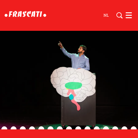
NL
Men