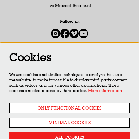
tvd@frascatitheater.nl
Follow us
Cookies
Newsletter
We use cookies and similar techniques to analyze the use of
SIGN UP
the website, to make it possible to display third-party content
such as videos, and for various other applications. These
cookies are also placed by third parties.
More infomration
This site is protected by reCAPTCHA, data processing occurs in accordance with the
Cloud Data Processing
Addendum
of Google.
ONLY FUNCTIONAL COOKIES
MINIMAL COOKIES
ALL COOKIES