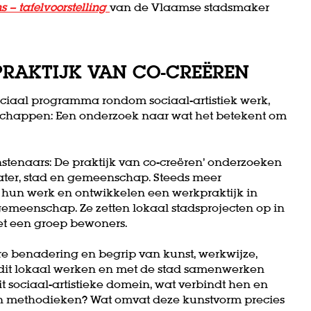
s – tafelvoorstelling
van de Vlaamse stadsmaker
PRAKTIJK VAN CO-CREËREN
peciaal programma rondom sociaal-artistiek werk,
chappen: Een onderzoek naar wat het betekent om
enaars: De praktijk van co-creëren’ onderzoeken
ater, stad en gemeenschap. Steeds meer
Zoom
hun werk en ontwikkelen een werkpraktijk in
in
meenschap. Ze zetten lokaal stadsprojecten op in
t een groep bewoners.
 benadering en begrip van kunst, werkwijze,
 dit lokaal werken en met de stad samenwerken
t sociaal-artistieke domein, wat verbindt hen en
un methodieken? Wat omvat deze kunstvorm precies