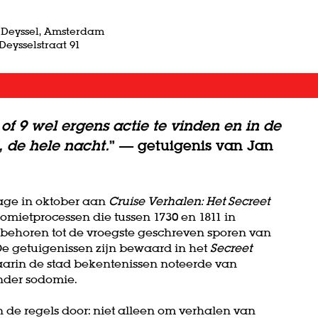
 Deyssel, Amsterdam
Deysselstraat 91
r of 9 wel ergens actie te vinden en in de
 de hele nacht.
” — getuigenis van Jan
vage in oktober aan
Cruise Verhalen: Het Secreet
omietprocessen die tussen 1730 en 1811 in
behoren tot de vroegste geschreven sporen van
De getuigenissen zijn bewaard in het
Secreet
 waarin de stad bekentenissen noteerde van
nder sodomie.
n de regels door: niet alleen om verhalen van