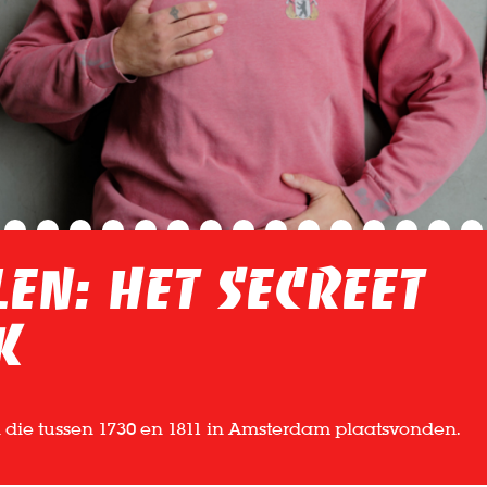
en: Het Secreet
k
die tussen 1730 en 1811 in Amsterdam plaatsvonden.