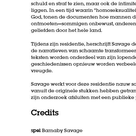
schuld en straf te zien, maar ook de intim
liggen. In een tijd waarin “homoseksualite
God, tonen de documenten hoe mannen doo
ontmoeten—sommigen onbewust, anderen 
geliefden door het hele land.
Tijdens zijn residentie, herschrijft Savage
de narratieven van schaamte transformeert
teksten worden onderdeel van zijn lopende
geschiedenissen opnieuw worden verbeeld 
vreugde.
Savage werkt voor deze residentie nauw 
Zoom
vanuit de originele stukken hebben getrans
in
zijn onderzoek afsluiten met een publieke
Credits
spel
Barnaby Savage