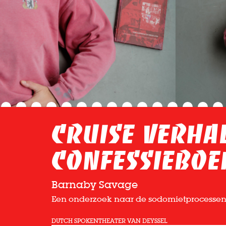
Cruise Verhal
Confessieboe
Barnaby Savage
Een onderzoek naar de sodomietprocessen 
DUTCH SPOKEN
THEATER VAN DEYSSEL