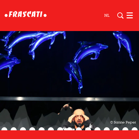
NL
Men
© Sanne Peper