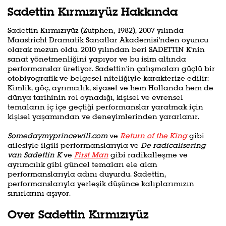
Sadettin Kırmızıyüz Hakkında
Sadettin Kırmızıyüz (Zutphen, 1982), 2007 yılında
Maastricht Dramatik Sanatlar Akademisi'nden oyuncu
olarak mezun oldu. 2010 yılından beri SADETTIN K'nin
sanat yönetmenliğini yapıyor ve bu isim altında
performanslar üretiyor. Sadettin'in çalışmaları güçlü bir
otobiyografik ve belgesel niteliğiyle karakterize edilir:
Kimlik, göç, ayrımcılık, siyaset ve hem Hollanda hem de
dünya tarihinin rol oynadığı, kişisel ve evrensel
temaların iç içe geçtiği performanslar yaratmak için
kişisel yaşamından ve deneyimlerinden yararlanır.
Somedaymyprincewill.com
ve
Return of the King
gibi
ailesiyle ilgili performanslarıyla ve
De radicalisering
van Sadettin K
ve
First Man
gibi radikalleşme ve
ayrımcılık gibi güncel temaları ele alan
performanslarıyla adını duyurdu. Sadettin,
performanslarıyla yerleşik düşünce kalıplarımızın
sınırlarını aşıyor.
Over Sadettin Kırmızıyüz