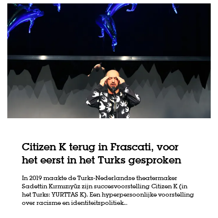
Citizen K terug in Frascati, voor
het eerst in het Turks gesproken
In 2019 maakte de Turks-Nederlandse theatermaker
Sadettin Kırmızıyüz zijn succesvoorstelling Citizen K (in
het Turks: YURTTAS K). Een hyperpersoonlijke voorstelling
over racisme en identiteitspolitiek…