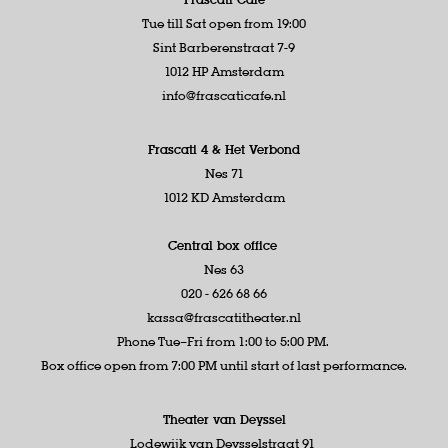
Tue till Sat open from 19:00
Sint Barberenstraat 7-9
1012 HP Amsterdam
info@frascaticafe.nl
Frascati 4 &
Het Verbond
Nes 71
1012 KD Amsterdam
Central box office
Nes 63
020 - 626 68 66
kassa@frascatitheater.nl
Phone Tue–Fri from 1:00 to 5:00 PM.
Box office open from 7:00 PM until start of last performance.
Theater van Deyssel
Lodewijk van Deysselstraat 91