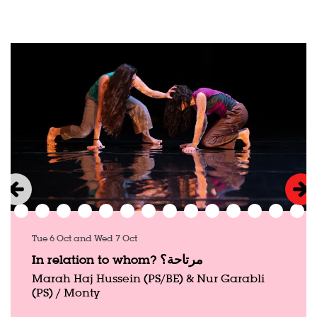
Skip
Tue 6 Oct
and
Wed 7 Oct
In relation to whom? مرتاحة؟
Marah Haj Hussein (PS/BE) & Nur Garabli
(PS) / Monty