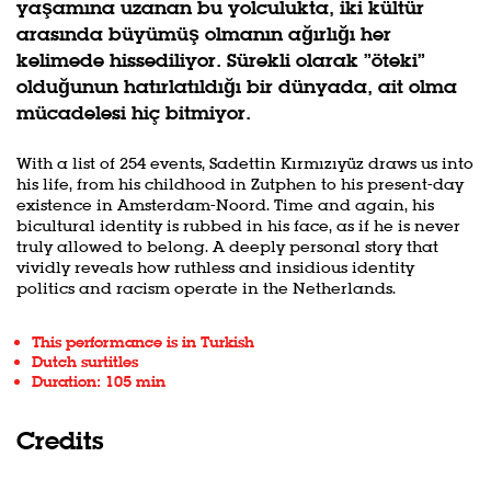
yaşamına uzanan bu yolculukta, iki kültür
arasında büyümüş olmanın ağırlığı her
kelimede hissediliyor. Sürekli olarak ”öteki”
olduğunun hatırlatıldığı bir dünyada, ait olma
mücadelesi hiç bitmiyor.
With a list of 254 events, Sadettin Kırmızıyüz draws us into
his life, from his childhood in Zutphen to his present-day
existence in Amsterdam-Noord. Time and again, his
bicultural identity is rubbed in his face, as if he is never
truly allowed to belong. A deeply personal story that
vividly reveals how ruthless and insidious identity
politics and racism operate in the Netherlands.
This performance is in Turkish
Dutch surtitles
Duration: 105 min
Credits