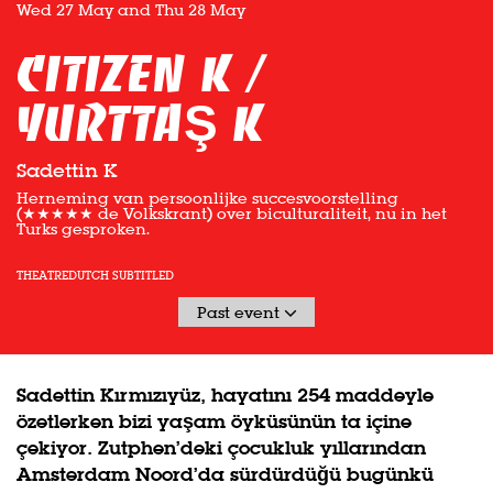
Wed 27 May
and
Thu 28 May
Citizen K /
YURTTAŞ K
Sadettin K
Herneming van persoonlijke succesvoorstelling
(★★★★★ de Volkskrant) over biculturaliteit, nu in het
Turks gesproken.
THEATRE
DUTCH SUBTITLED
Past event
Sadettin Kırmızıyüz, hayatını 254 maddeyle
özetlerken bizi yaşam öyküsünün ta içine
çekiyor. Zutphen’deki çocukluk yıllarından
Amsterdam Noord’da sürdürdüğü bugünkü