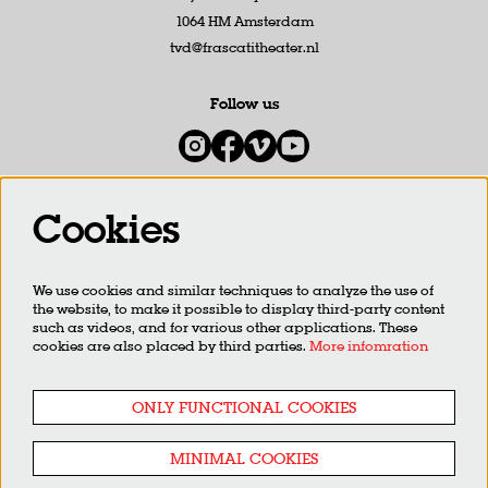
1064 HM Amsterdam
tvd@frascatitheater.nl
Follow us
Cookies
Newsletter
We use cookies and similar techniques to analyze the use of
SIGN UP
the website, to make it possible to display third-party content
such as videos, and for various other applications. These
cookies are also placed by third parties.
More infomration
This site is protected by reCAPTCHA, data processing occurs in accordance with the
Cloud Data Processing
Addendum
of Google.
ONLY FUNCTIONAL COOKIES
MINIMAL COOKIES