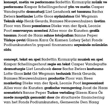
konsept, metin ve performans
Sadettin Kırmızıyüz
müzik ve
performans
Kaspar Schellingerhout
yön ve metin
Casper
Vandeputte
dramaturji
Liet Lenshoek
set tasarımı
Sacha
Zwiers
kostümler
Lotte Goos
aydınlatma
Gé Wegman
Teknik ekip
Henk Geurds, Ramses Nieuwenhuizen
üretim
Floor van Hees
pazarlama
Dieke van der Spek, Leonie
Poot
rezervasyon acentesi
Alles voor de Kunsten
grafik
tasarım
Joost de Haas
sahne fotoğrafları
Sanne Peper
Türkçe çeviri
Gizem Kara Öz Kısmen Lahey Şehri Fonds
Podiumkunsten'in yapısal finansmanı
sayesinde mümkün
oldu
concept, tekst en spel
Sadettin Kırmızıyüz
muziek en spel
Kaspar Schellingerhout
regie en tekst
Casper Vandeputte
dramaturgie
Liet Lenshoek
decor
Sacha Zwiers
kostuums
Lotte Goos
licht
Gé Wegman
techniek
Henk Geurds,
Ramses Nieuwenhuizen
productie
Floor van Hees
marketing
Dieke van der Spek, Leonie Poot
impresariaat
Alles voor de Kunsten
grafische vormgeving
Joost de Haas
scenefoto’s
Sanne Peper
Turkse vertaling
Gizem Kara Öz
mede mogelijk gemaakt door
de structurele financiering
van het Fonds Podiumkunsten, Gemeente Den Haag