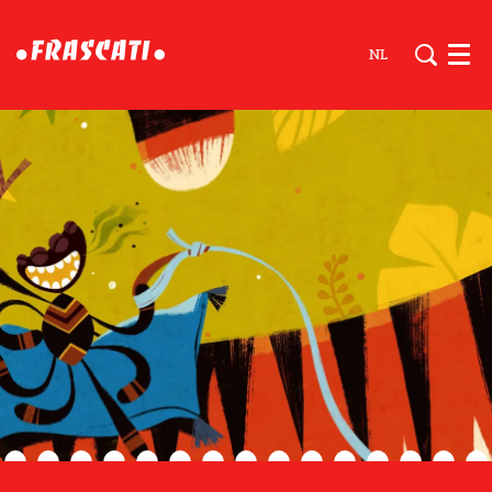
NL
Men