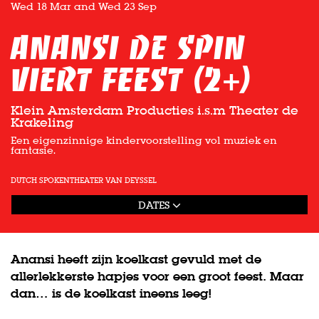
Wed 18 Mar
and
Wed 23 Sep
Anansi de Spin
viert feest (2+)
Klein Amsterdam Producties i.s.m Theater de
Krakeling
Een eigenzinnige kindervoorstelling vol muziek en
fantasie.
DUTCH SPOKEN
THEATER VAN DEYSSEL
DATES
Anansi heeft zijn koelkast gevuld met de
allerlekkerste hapjes voor een groot feest. Maar
dan… is de koelkast ineens leeg!