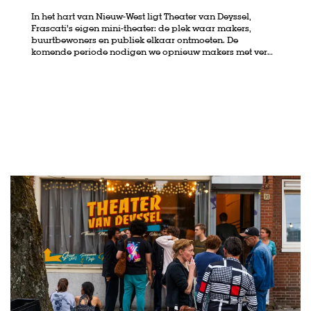
In het hart van Nieuw-West ligt Theater van Deyssel,
Frascati’s eigen mini-theater: de plek waar makers,
buurtbewoners en publiek elkaar ontmoeten. De
oom
Zoom
komende periode nodigen we opnieuw makers met ver…
n
in