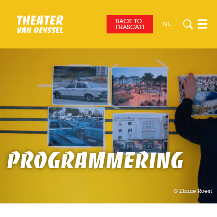
BACK TO
NL
Men
FRASCATI
Programmering
© Eliane Roest