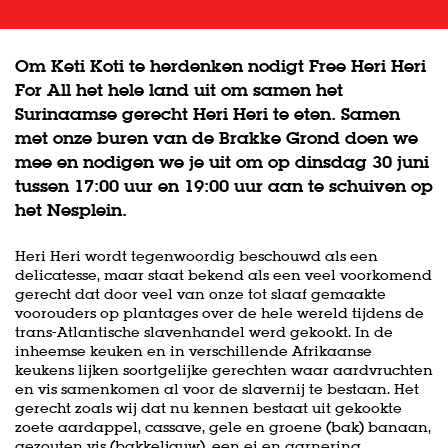
Om Keti Koti te herdenken nodigt Free Heri Heri
For All het hele land uit om samen het
Surinaamse gerecht Heri Heri te eten. Samen
met onze buren van de Brakke Grond doen we
mee en nodigen we je uit om op dinsdag 30 juni
tussen 17:00 uur en 19:00 uur aan te schuiven op
het Nesplein.
Heri Heri wordt tegenwoordig beschouwd als een
delicatesse, maar staat bekend als een veel voorkomend
gerecht dat door veel van onze tot slaaf gemaakte
voorouders op plantages over de hele wereld tijdens de
trans-Atlantische slavenhandel werd gekookt. In de
inheemse keuken en in verschillende Afrikaanse
keukens lijken soortgelijke gerechten waar aardvruchten
en vis samenkomen al voor de slavernij te bestaan. Het
gerecht zoals wij dat nu kennen bestaat uit gekookte
zoete aardappel, cassave, gele en groene (bak) banaan,
gezouten vis (bakkeljauw), een ei en garnering.