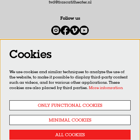
tvd@frascatitheater.nl
Follow us
Cookies
Newsletter
We use cookies and similar techniques to analyze the use of
SIGN UP
the website, to make it possible to display third-party content
such as videos, and for various other applications. These
cookies are also placed by third parties.
More infomration
This site is protected by reCAPTCHA, data processing occurs in accordance with the
Cloud Data Processing
Addendum
of Google.
ONLY FUNCTIONAL COOKIES
MINIMAL COOKIES
ALL COOKIES