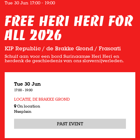
Tue 30 Jun
17:00 - 19:00
Free Heri Heri For
All 2026
KIP Republic / de Brakke Grond / Frascati
Schuif aan voor een bord Surinaamse Heri Heri en
herdenk de geschiedenis van ons slavernijverleden.
Tue 30 Jun
17:00
-
19:00
LOCATIE, DE BRAKKE GROND
On location
Nesplein
PAST EVENT