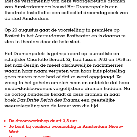
Met de verzameling van deze waargebeurde dromen
van Amsterdammers bouwt Het Dromenpaleis een
theatrale installatie: een collectief droomdagboek van
de stad Amsterdam.
Op 20 augustus gaat de voorstelling in première op
Bosfest in het Amsterdamse Bostheater en is daarna te
zien in theaters door de hele stad.
Het Dromenpaleis is geïnspireerd op journaliste en
schrijfster Charlotte Beradt. Zij had tussen 1933 en 1938 in
het nazi-Berlijn de meest afschuwelijke nachtmerries
waarin haar naam vergeten was, haar huis plotseling
geen muren meer had of dat ze werd opgejaagd. Ze
vroeg in het geheim om zich heen en ontdekte dat haar
mede-stadsbewoners vergelijkbare dromen hadden. Na
de oorlog bundelde Beradt al deze dromen in haar
boek
Das Dritte Reich des Traums
, een geestelijke
weerspiegeling van de tereur van die tijd.
De droomworkshop duurt 3,5 uur
Je bent bij voorkeur woonachtig in Amsterdam Nieuw-
West