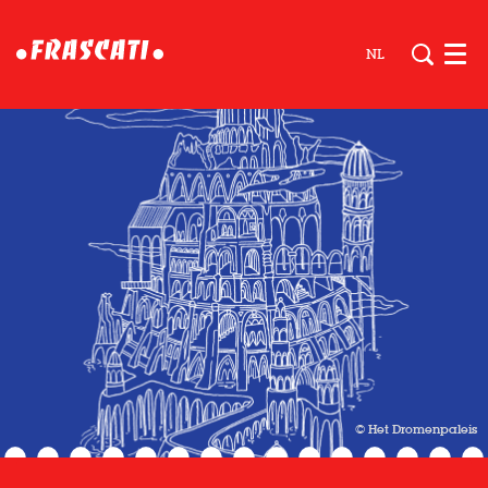
NL
Men
© Het Dromenpaleis