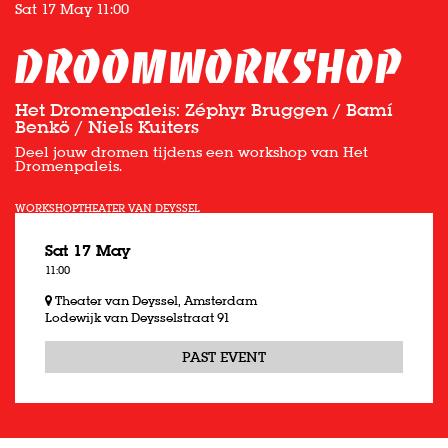
Sat 17 May
11:00
Droomworkshop
Het Dromenpaleis: Zéphyr Bruggen / Bamí
Benkö / Niels Kuiters
Deel jouw dromen tijdens een workshop van Het
Dromenpaleis.
WORKSHOP
THEATER VAN DEYSSEL
Sat 17 May
11:00
Theater van Deyssel, Amsterdam
Lodewijk van Deysselstraat 91
PAST EVENT